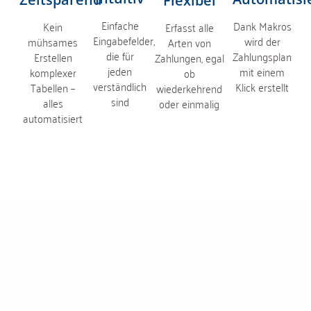
Flexibel
Einfache
Dank Makros
Kein
Erfasst alle
Eingabefelder,
wird der
mühsames
Arten von
die für
Zahlungsplan
Erstellen
Zahlungen, egal
jeden
mit einem
komplexer
ob
verständlich
Klick erstellt
Tabellen –
wiederkehrend
sind
alles
oder einmalig
automatisiert