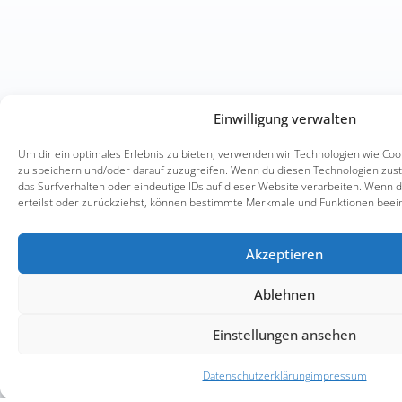
Einwilligung verwalten
Kundenbew
Um dir ein optimales Erlebnis zu bieten, verwenden wir Technologien wie Co
JH Con
zu speichern und/oder darauf zuzugreifen. Wenn du diesen Technologien zus
das Surfverhalten oder eindeutige IDs auf dieser Website verarbeiten. Wenn du
SEHR 
erteilst oder zurückziehst, können bestimmte Merkmale und Funktionen beein
5,00
/
4
Akzeptieren
Ablehnen
Bewertu
Einstellungen ansehen
Erfahren Sie m
Datenschutzerklärung
impressum
Profil anse