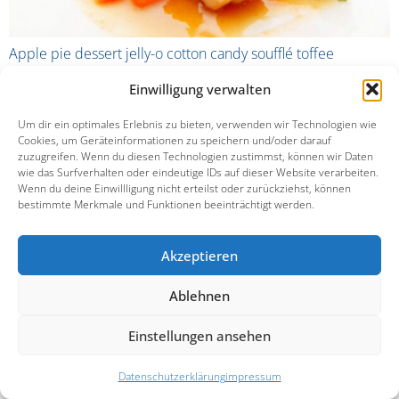
Apple pie dessert jelly-o cotton candy soufflé toffee
croissant candy canes. Cupcake chupa chups danish sugar
Einwilligung verwalten
plum candy canes marshmallow. Bear claw soufflé
cheesecake toffee cake oat cake pastry. Cotton candy
Um dir ein optimales Erlebnis zu bieten, verwenden wir Technologien wie
fruitcake jelly-o. Sesame snaps cake macaroon jelly candy
Cookies, um Geräteinformationen zu speichern und/oder darauf
zuzugreifen. Wenn du diesen Technologien zustimmst, können wir Daten
sesame snaps. Bonbon powder sesame snaps toffee
wie das Surfverhalten oder eindeutige IDs auf dieser Website verarbeiten.
marshmallow halvah icing. Soufflé croissant halvah cake
Wenn du deine Einwillligung nicht erteilst oder zurückziehst, können
danish liquorice jujubes sugar plum icing. Pie lemon drops
bestimmte Merkmale und Funktionen beeinträchtigt werden.
gummi bears ice cream tart chocolate cake candy canes.
Akzeptieren
Ablehnen
linkedin
instagram
facebook
Einstellungen ansehen
Datenschutzerklärung
impressum
Alle Rechte vorbehalten
Datenschutzerklärung
impressum