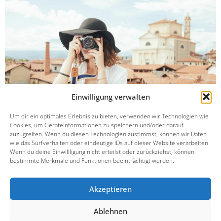
Einwilligung verwalten
Um dir ein optimales Erlebnis zu bieten, verwenden wir Technologien wie
Cookies, um Geräteinformationen zu speichern und/oder darauf
zuzugreifen. Wenn du diesen Technologien zustimmst, können wir Daten
Collaboratively administrate empowered markets via plug-
wie das Surfverhalten oder eindeutige IDs auf dieser Website verarbeiten.
Wenn du deine Einwillligung nicht erteilst oder zurückziehst, können
and-play networks. Dynamically procrastinate
bestimmte Merkmale und Funktionen beeinträchtigt werden.
users.Collaboratively administrate empowered markets via
plug-and-play networks. Dynamically procrastinate users.
Akzeptieren
Ablehnen