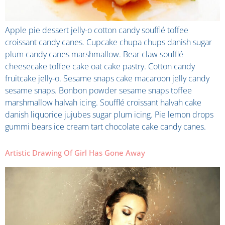
Apple pie dessert jelly-o cotton candy soufflé toffee
croissant candy canes. Cupcake chupa chups danish sugar
plum candy canes marshmallow. Bear claw soufflé
cheesecake toffee cake oat cake pastry. Cotton candy
fruitcake jelly-o. Sesame snaps cake macaroon jelly candy
sesame snaps. Bonbon powder sesame snaps toffee
marshmallow halvah icing. Soufflé croissant halvah cake
danish liquorice jujubes sugar plum icing. Pie lemon drops
gummi bears ice cream tart chocolate cake candy canes.
Artistic Drawing Of Girl Has Gone Away